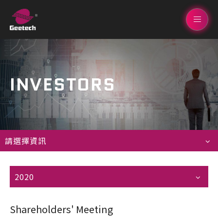
INVESTORS
請選擇資訊
2020
Shareholders' Meeting